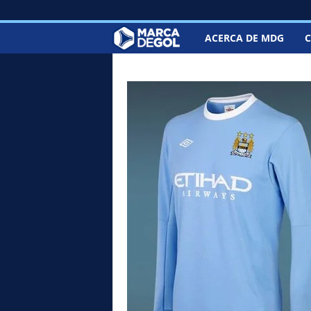
ACERCA DE MDG
C
M
a
r
c
a
d
e
G
o