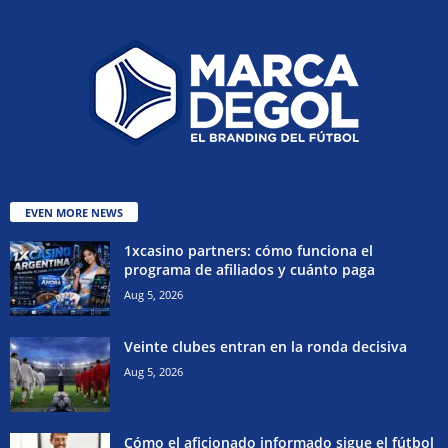
EVEN MORE NEWS
1xcasino partners: cómo funciona el
programa de afiliados y cuánto paga
Aug 5, 2026
Veinte clubes entran en la ronda decisiva
Aug 5, 2026
Cómo el aficionado informado sigue el fútbol