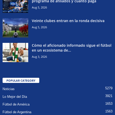
programa de afiliados y cuánto paga
Aug 5, 2026
Veinte clubes entran en la ronda decisiva
Aug 5, 2026
Cómo el aficionado informado sigue el fútbol
en un ecosistema de...
Aug 3, 2026
POPULAR CATEGORY
5279
Noticias
3921
Lo Mejor del Día
1653
Fútbol de América
1563
Fútbol de Argentina