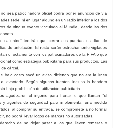
no sea patrocinadora oficial podrá poner anuncios de vía
dades sede, ni en lugar alguno en un radio inferior a los dos
tros de ningún evento vinculado al Mundial, desde las dos
peonato.
s calientes” tendrán que cerrar sus puertas los días de
ías de antelación. El resto serán estrechamente vigilados
tan directamente con los patrocinadores de la FIFA o que
acional como estrategia publicitaria para sus productos. Las
 de cárcel.
 bajo costo sacó un aviso diciendo que no era la línea
a a levantarlo. Según algunas fuentes, incluso la bandera
 bajo prohibición de utilización publicitaria.
res agudizaron el ingenio para frenar lo que llaman “el
os y agentes de seguridad para implementar una medida
artidos, al comprar su entrada, se compromete a no formar
ir, no podrá llevar logos de marcas no autorizadas.
l derecho de no dejar pasar a los que lleven remeras o