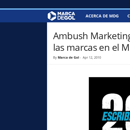
ACERCA DE MDG
C
M
a
Ambush Marketing, 
r
las marcas en el M
c
By
Marca de Gol
-
Apr 12, 2010
a
d
e
G
o