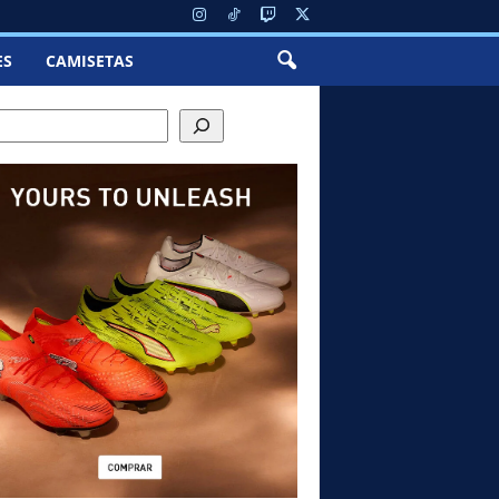
ES
CAMISETAS
h