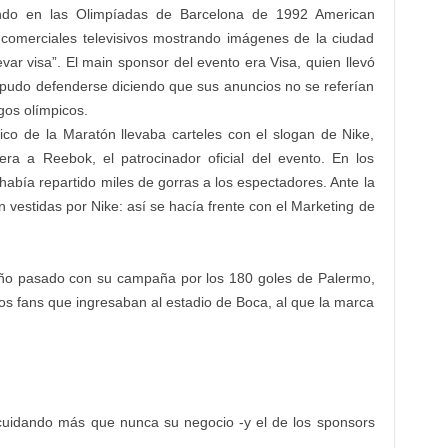
ndo en las Olimpíadas de Barcelona de 1992 American
omerciales televisivos mostrando imágenes de la ciudad
evar visa”. El main sponsor del evento era Visa, quien llevó
 pudo defenderse diciendo que sus anuncios no se referían
gos olímpicos.
lico de la Maratón llevaba carteles con el slogan de Nike,
ra a Reebok, el patrocinador oficial del evento. En los
 había repartido miles de gorras a los espectadores. Ante la
an vestidas por Nike: así se hacía frente con el Marketing de
 año pasado con su campaña por los 180 goles de Palermo,
os fans que ingresaban al estadio de Boca, al que la marca
 cuidando más que nunca su negocio -y el de los sponsors