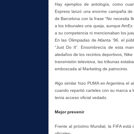
Hay ejemplos de antología, como cua
Express lanzó una enorme campaña de c
de Barcelona con la frase “No necesita ll
a los tribunales una queja, aunque AmEx
a su competencia ni mencionaban los jue
En las Olimpiadas de Atlanta ‘96, el púb
“Just Do It”. Ensombrecía de esta mane
aledaños de los recintos deportivos, Nike
transmisión televisiva, las tribunas estab
emboscada al Marketing de patrocinio.
Algo similar hizo PUMA en Argentina el
cuando repartió carteles con su marca a l
tenía acceso oficial vedado.
Mejor prevenir
Frente al próximo Mundial, la FIFA está
oficiales-.