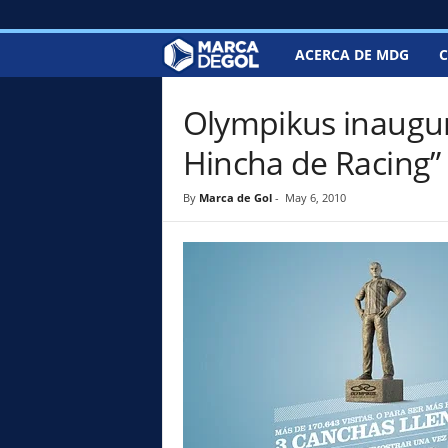
ACERCA DE MDG
C
M
a
Olympikus inaugu
r
Hincha de Racing”
c
By
Marca de Gol
-
May 6, 2010
a
d
e
G
o