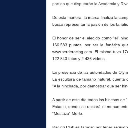
partido que disputarán la Academia y Rive
De esta manera, la marca finaliza la cam
buscó representar la pasión de los fanátic
El honor de ser el elegido como “el” hin
166.583 puntos, por ser la fanática qu
www.serderacing.com. El mismo tuvo 174.
122.843 fotos y 2.436 videos.
En presencia de las autoridades de Olym
La escultura de tamaño natural, cuenta c
“A la hinchada, por demostrar que ser hin
A partir de este día todos los hinchas de
Estadio, donde se ubicará el monumento
“Mostaza” Merlo.
Racing Club es famoso por tener seguidor