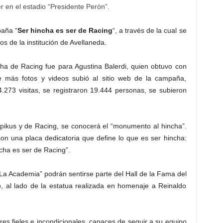
r en el estadio “Presidente Perón”.
paña “
Ser hincha es ser de Racing
“, a través de la cual se
os de la institución de Avellaneda.
cha de Racing fue para Agustina Balerdi, quien obtuvo con
e más fotos y videos subió al sitio web de la campaña,
273 visitas, se registraron 19.444 personas, se subieron
pikus y de Racing, se conocerá el “monumento al hincha”.
on una placa dedicatoria que define lo que es ser hincha:
cha es ser de Racing”.
 “La Academia” podrán sentirse parte del Hall de la Fama del
, al lado de la estatua realizada en homenaje a Reinaldo
es fieles e incondicionales, capaces de seguir a su equipo