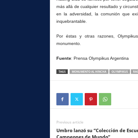
más allá de cualquier resultado y circunst
en la adversidad, la comunión que ex
inquebrantable.
Por éstas y otras razones, Olympikus
monumento.
Fuente
: Prensa Olympikus Argentina
TAGS
MONUMENTO AL HINCHA
OLYMPIKUS
RA
Previous article
Umbro lanzó su “Colección de Escu
Campeones de Mundo”