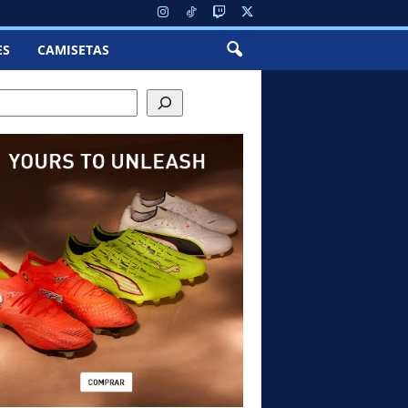
ES
CAMISETAS
h