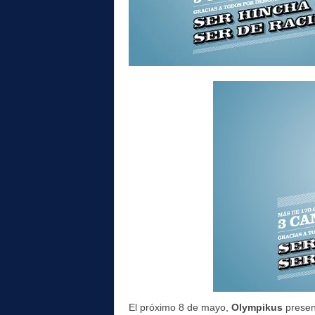
l
El próximo 8 de mayo,
Olympikus
presen