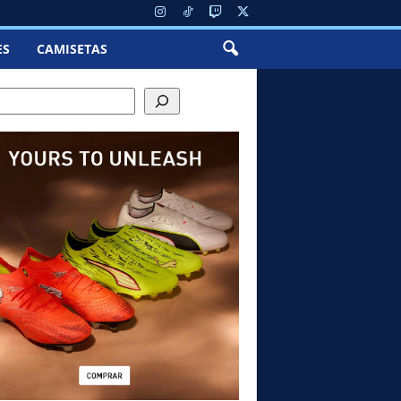
ES
CAMISETAS
h