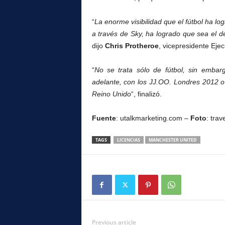
“
La enorme visibilidad que el fútbol ha lo
a través de Sky, ha logrado que sea el d
dijo
Chris Protheroe
, vicepresidente Eje
“
No se trata sólo de fútbol, sin emba
adelante, con los JJ.OO. Londres 2012 
Reino Unido
“, finalizó.
Fuente
: utalkmarketing.com –
Foto
: tra
TAGS
LICENCIAS
MANCHESTER UNITED
Previous article