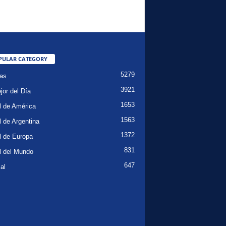
PULAR CATEGORY
5279
ias
3921
jor del Día
1653
l de América
1563
l de Argentina
1372
l de Europa
831
l del Mundo
647
al