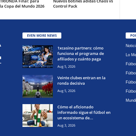
 TRIONDA Final: para
Nuevos botines adidas Chaos vs
 la Copa del Mundo 2026
Control Pack
EVEN MORE NEWS
PO
Notic
1xcasino partners: cómo
funciona el programa de
Lo Me
afiliados y cuánto paga
Fútbo
Aug 5, 2026
Fútbo
Veinte clubes entran en la
Fútbo
ronda decisiva
Aug 5, 2026
Fútbo
Mundi
Cómo el aficionado
informado sigue el fútbol en
un ecosistema de...
Aug 3, 2026