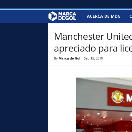
ACERCA DE MDG
C
M
a
Manchester United
r
apreciado para lic
c
By
Marca de Gol
-
Sep 15, 2010
a
d
e
G
o