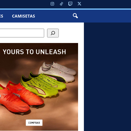
ES
CAMISETAS
h