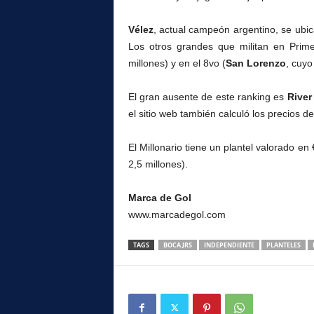
Vélez
, actual campeón argentino, se ubic
Los otros grandes que militan en Prime
millones) y en el 8vo (
San Lorenzo
, cuyo
El gran ausente de este ranking es
River
el sitio web también calculó los precios d
El Millonario tiene un plantel valorado en
2,5 millones).
Marca de Gol
www.marcadegol.com
TAGS
BOCA JRS
INDEPENDIENTE
PLANTELES