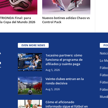
 TRIONDA Final: para
Nuevos botines adidas Chaos vs
 la Copa del Mundo 2026
Control Pack
EVEN MORE NEWS
PO
Notic
1xcasino partners: cómo
funciona el programa de
Lo Me
afiliados y cuánto paga
Fútbo
Aug 5, 2026
Fútbo
Veinte clubes entran en la
Fútbo
ronda decisiva
Aug 5, 2026
Fútbo
Mundi
Cómo el aficionado
informado sigue el fútbol en