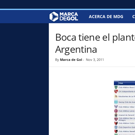
ACERCA DE MDG
C
M
a
Boca tiene el plan
r
Argentina
c
By
Marca de Gol
-
Nov 3, 2011
a
d
e
G
o