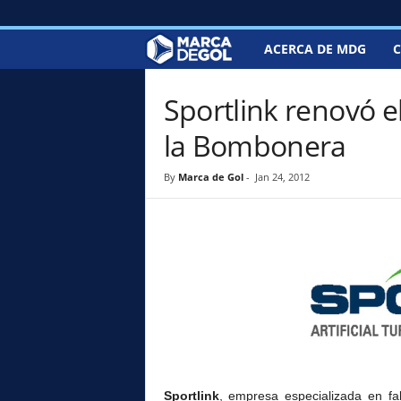
ACERCA DE MDG
C
M
a
Sportlink renovó e
r
la Bombonera
c
By
Marca de Gol
-
Jan 24, 2012
a
d
e
G
o
Sportlink
, empresa especializada en fab