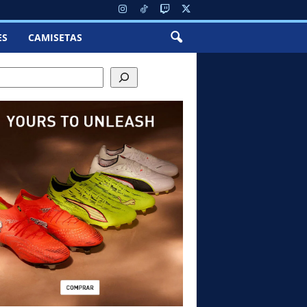
ES
CAMISETAS
h