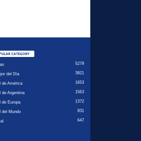
PULAR CATEGORY
5279
ias
3921
jor del Día
1653
l de América
1563
l de Argentina
1372
l de Europa
831
l del Mundo
647
al