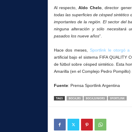
Al respecto,
Aldo Chelo
, director gener
todas las superficies de césped sintético
importantes de la región. El sector del b
ninguna alteración y sólo necesitará
pasados los nueve años
“.
Hace dos meses,
Sportlink le otorgó a
artificial bajo el sistema FIFA QUALITY 
de fútbol sobre césped sintético. Esta h
Amarilla (en el Complejo Pedro Pompillo) s
Fuente
: Prensa Sportlink Argentina
TAGS
BOCA JRS
BOCA JUNIORS
SPORTLINK