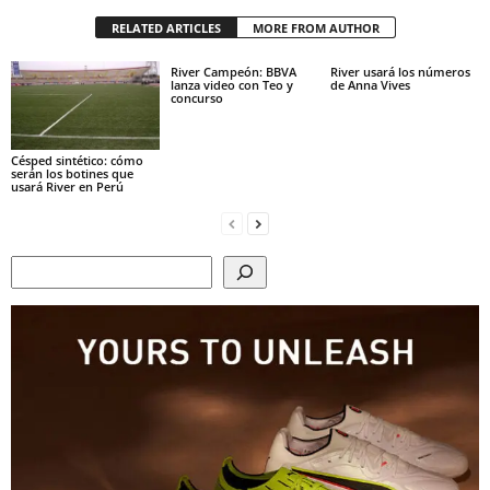
RELATED ARTICLES
MORE FROM AUTHOR
River Campeón: BBVA
River usará los números
lanza video con Teo y
de Anna Vives
concurso
Césped sintético: cómo
serán los botines que
usará River en Perú
Search