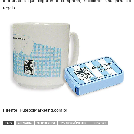
afortunados que llegaron a comprarla, recibieron una jarra de
regalo…
Fuente
: FutebolMarketing.com.br
TAGS
ALEMANIA
OKTOBERFEST
TSV 1860 MÜNCHEN
UHLSPORT