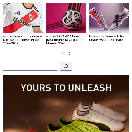
adidas presentó la nueva
adidas TRIONDA Final:
Nuevos botines adidas
camiseta de River Plate
para definir la Copa del
Chaos vs Control Pack
2026/2027
Mundo 2026
Search