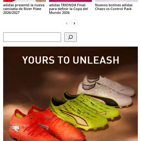
adidas presentó la nueva
adidas TRIONDA Final:
Nuevos botines adidas
camiseta de River Plate
para definir la Copa del
Chaos vs Control Pack
2026/2027
Mundo 2026
Search