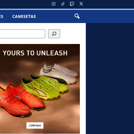
ES
CAMISETAS
h