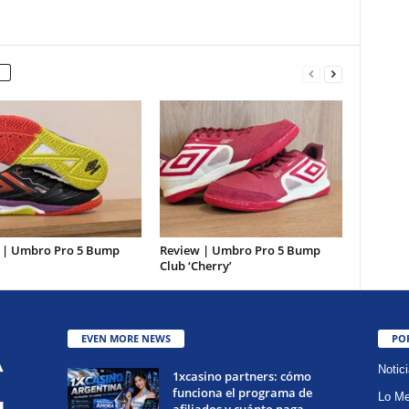
 | Umbro Pro 5 Bump
Review | Umbro Pro 5 Bump
Club ‘Cherry’
EVEN MORE NEWS
PO
Notic
1xcasino partners: cómo
funciona el programa de
Lo Me
afiliados y cuánto paga