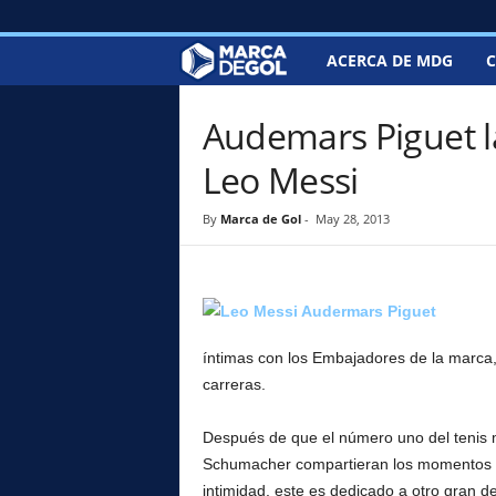
ACERCA DE MDG
C
M
a
Audemars Piguet la
r
Leo Messi
c
By
Marca de Gol
-
May 28, 2013
a
d
e
íntimas con los Embajadores de la marca,
carreras.
G
Después de que el número uno del tenis m
o
Schumacher compartieran los momentos de
intimidad, este es dedicado a otro gran d