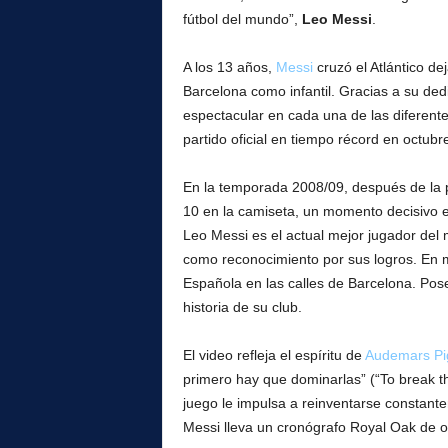
l
fútbol del mundo”,
Leo Messi
.
A los 13 años,
Messi
cruzó el Atlántico de
Barcelona como infantil. Gracias a su ded
espectacular en cada una de las diferent
partido oficial en tiempo récord en octub
En la temporada 2008/09, después de la p
10 en la camiseta, un momento decisivo en
Leo Messi es el actual mejor jugador del 
como reconocimiento por sus logros. En 
Española en las calles de Barcelona. Pos
historia de su club.
El video refleja el espíritu de
Audemars Pi
primero hay que dominarlas” (“To break th
juego le impulsa a reinventarse constante
Messi lleva un cronógrafo Royal Oak de o