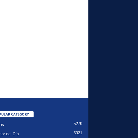
PULAR CATEGORY
5279
ias
3921
jor del Día