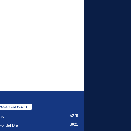
PULAR CATEGORY
5279
ias
3921
jor del Día