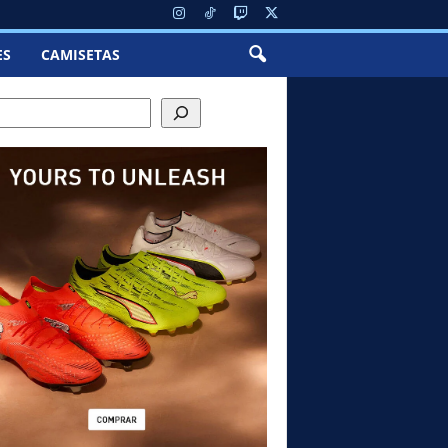
ES
CAMISETAS
h