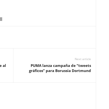
.
Next article
e al
PUMA lanza campaña de “tweets
gráficos” para Borussia Dortmund