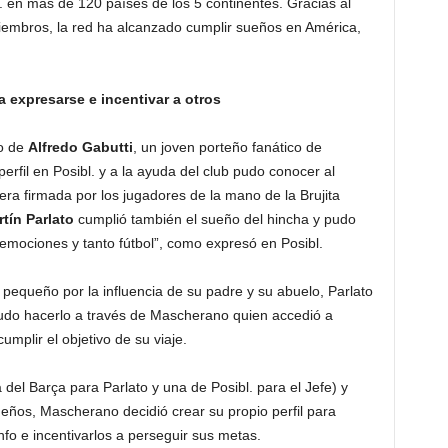
 en más de 120 países de los 5 continentes. Gracias al
miembros, la red ha alcanzado cumplir sueños en América,
 expresarse e incentivar a otros
o de
Alfredo Gabutti
, un joven porteño fanático de
erfil en Posibl. y a la ayuda del club pudo conocer al
mera firmada por los jugadores de la mano de la Brujita
tín Parlato
cumplió también el sueño del hincha y pudo
s emociones y tanto fútbol”, como expresó en Posibl.
 pequeño por la influencia de su padre y su abuelo, Parlato
pudo hacerlo a través de Mascherano quien accedió a
mplir el objetivo de su viaje.
del Barça para Parlato y una de Posibl. para el Jefe) y
eños, Mascherano decidió crear su propio perfil para
nfo e incentivarlos a perseguir sus metas.