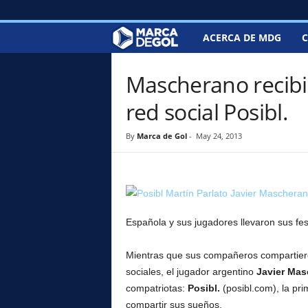
ACERCA DE MDG
C
M
a
Mascherano recibió
r
red social Posibl.
c
By
Marca de Gol
-
May 24, 2013
a
d
e
Española y sus jugadores llevaron sus fes
G
Mientras que sus compañeros compartieron
sociales, el jugador argentino
Javier Ma
o
compatriotas:
Posibl.
(posibl.com), la pr
compartir sus sueños.