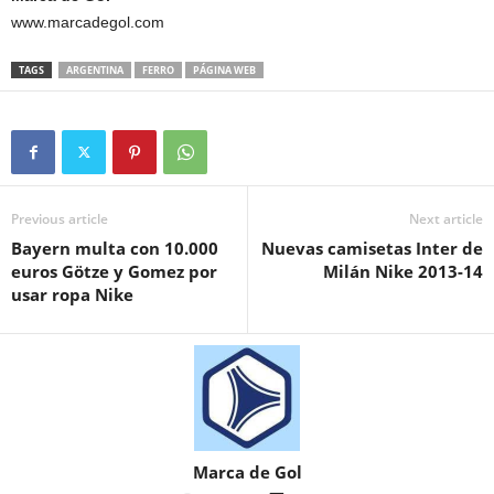
www.marcadegol.com
TAGS
ARGENTINA
FERRO
PÁGINA WEB
Previous article
Next article
Bayern multa con 10.000
Nuevas camisetas Inter de
euros Götze y Gomez por
Milán Nike 2013-14
usar ropa Nike
Marca de Gol