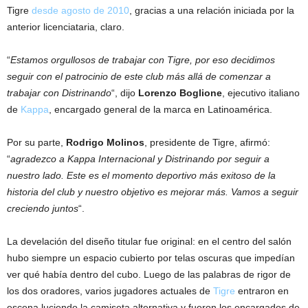
Tigre
desde agosto de 2010
, gracias a una relación iniciada por la
anterior licenciataria, claro.
“
Estamos orgullosos de trabajar con Tigre, por eso decidimos
seguir con el patrocinio de este club más allá de comenzar a
trabajar con Distrinando
“, dijo
Lorenzo Boglione
, ejecutivo italiano
de
Kappa
, encargado general de la marca en Latinoamérica.
Por su parte,
Rodrigo Molinos
, presidente de Tigre, afirmó:
“
agradezco a Kappa Internacional y Distrinando por seguir a
nuestro lado. Este es el momento deportivo más exitoso de la
historia del club y nuestro objetivo es mejorar más. Vamos a seguir
creciendo juntos
“.
La develación del diseño titular fue original: en el centro del salón
hubo siempre un espacio cubierto por telas oscuras que impedían
ver qué había dentro del cubo. Luego de las palabras de rigor de
los dos oradores, varios jugadores actuales de
Tigre
entraron en
escena luciendo la camiseta alternativa y fueron los encargados de