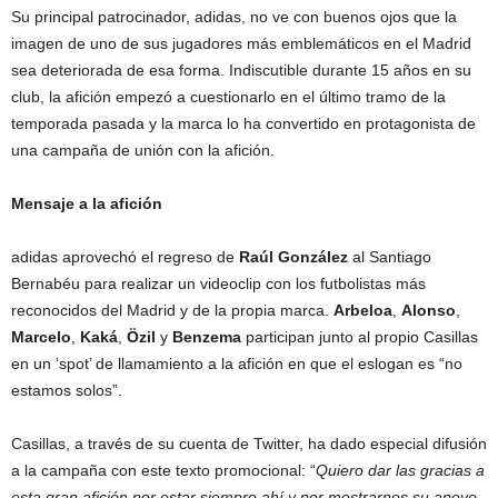
Su principal patrocinador, adidas, no ve con buenos ojos que la
imagen de uno de sus jugadores más emblemáticos en el Madrid
sea deteriorada de esa forma. Indiscutible durante 15 años en su
club, la afición empezó a cuestionarlo en el último tramo de la
temporada pasada y la marca lo ha convertido en protagonista de
una campaña de unión con la afición.
Mensaje a la afición
adidas aprovechó el regreso de
Raúl González
al Santiago
Bernabéu para realizar un videoclip con los futbolistas más
reconocidos del Madrid y de la propia marca.
Arbeloa
,
Alonso
,
Marcelo
,
Kaká
,
Özil
y
Benzema
participan junto al propio Casillas
en un ‘spot’ de llamamiento a la afición en que el eslogan es “no
estamos solos”.
Casillas, a través de su cuenta de Twitter, ha dado especial difusión
a la campaña con este texto promocional: “
Quiero dar las gracias a
esta gran afición por estar siempre ahí y por mostrarnos su apoyo