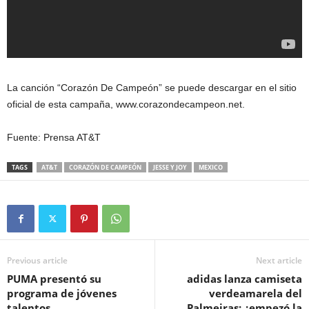
La canción “Corazón De Campeón” se puede descargar en el sitio
oficial de esta campaña, www.corazondecampeon.net.
Fuente: Prensa AT&T
TAGS
AT&T
CORAZÓN DE CAMPEÓN
JESSE Y JOY
MEXICO
Previous article
Next article
PUMA presentó su
adidas lanza camiseta
programa de jóvenes
verdeamarela del
talentos
Palmeiras: ¿empezó la