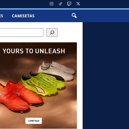
ES
CAMISETAS
h