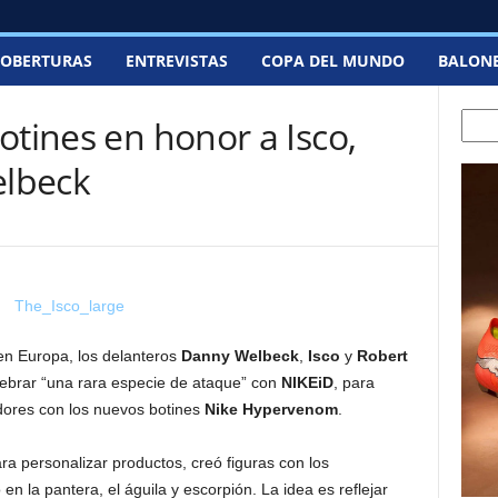
OBERTURAS
ENTREVISTAS
COPA DEL MUNDO
BALON
Searc
otines en honor a Isco,
lbeck
 Europa, los delanteros
Danny Welbeck
,
Isco
y
Robert
lebrar “una rara especie de ataque” con
NIKEiD
, para
dores con los nuevos botines
Nike Hypervenom
.
a personalizar productos, creó figuras con los
n la pantera, el águila y escorpión. La idea es reflejar