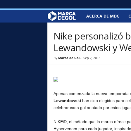
ACERCA DE MDG
C
M
a
Nike personalizó b
r
Lewandowski y We
c
By
Marca de Gol
-
Sep 2, 2013
a
d
e
Apenas comenzada la nueva temporada en
Lewandowski
han sido elegidos para ce
G
celebrar cada gol anotado por estos juga
o
NIKEiD, el método que la marca ofrece par
Hypervenom para cada jugador, inspirado e