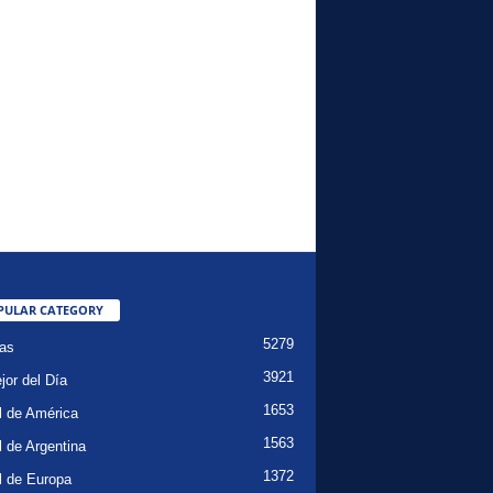
PULAR CATEGORY
5279
ias
3921
jor del Día
1653
l de América
1563
l de Argentina
1372
l de Europa