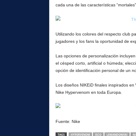
l
cada una de las características “mortale
Utilizando los colores del respecto club p
jugadores y los fans la oportunidad de exp
Las opciones de personalización incluyen 
el césped corto, artificial o húmeda; elecc
opción de identificación personal de un 
Los diseños NIKEiD finales inspirados e
Nike Hypervenom en toda Europa.
Fuente: Nike
TAGS
HYPERVENOM
ISCO
LEWANDOWSKI
NI