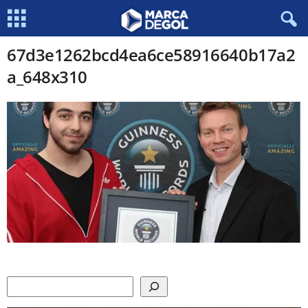
67d3e1262bcd4ea6ce58916640b17a2
a_648x310
Search