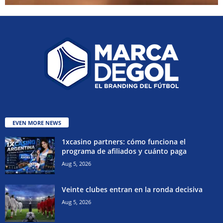
EVEN MORE NEWS
1xcasino partners: cómo funciona el
programa de afiliados y cuánto paga
Aug 5, 2026
Veinte clubes entran en la ronda decisiva
Aug 5, 2026