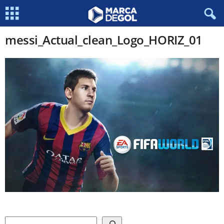
messi_Actual_clean_Logo_HORIZ_01
Search