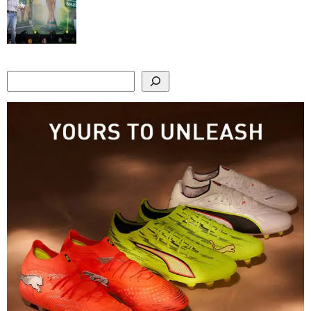
Search