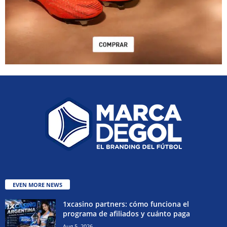
EVEN MORE NEWS
1xcasino partners: cómo funciona el
programa de afiliados y cuánto paga
Aug 5, 2026