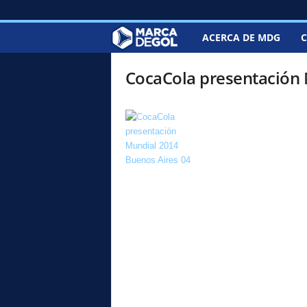
ACERCA DE MDG
C
M
a
CocaCola presentación 
r
c
a
d
e
G
o