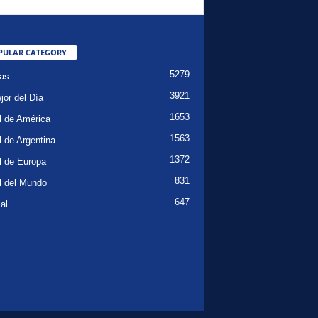
PULAR CATEGORY
5279
ias
3921
jor del Día
1653
l de América
1563
l de Argentina
1372
l de Europa
831
l del Mundo
647
al