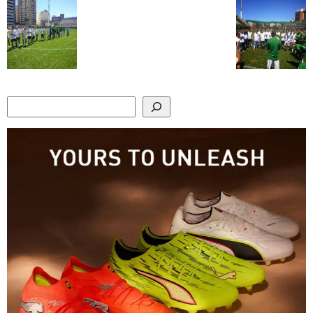
Search