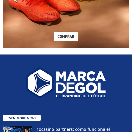
EVEN MORE NEWS
1xcasino partners: cómo funciona el