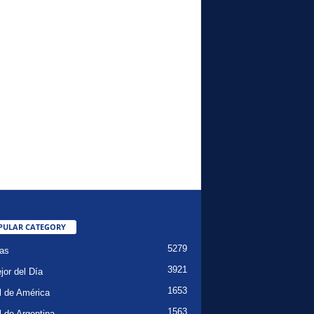
PULAR CATEGORY
5279
ias
3921
jor del Día
1653
l de América
1563
l de Argentina