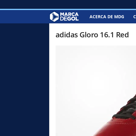
ACERCA DE MDG
C
M
a
adidas Gloro 16.1 Red
r
c
a
d
e
G
o