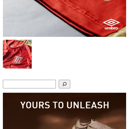
Search