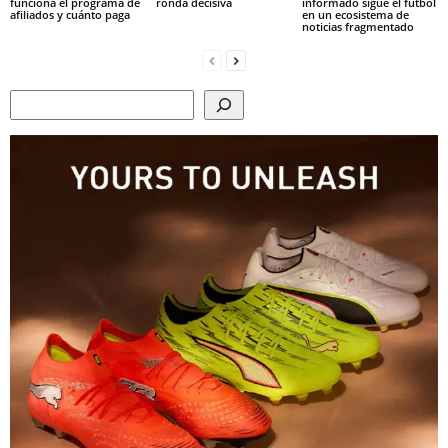
funciona el programa de
ronda decisiva
informado sigue el fútbol
afiliados y cuánto paga
en un ecosistema de
noticias fragmentado
Search