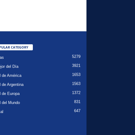
PULAR CATEGORY
5279
ias
3921
jor del Día
1653
l de América
1563
l de Argentina
1372
l de Europa
831
l del Mundo
647
al