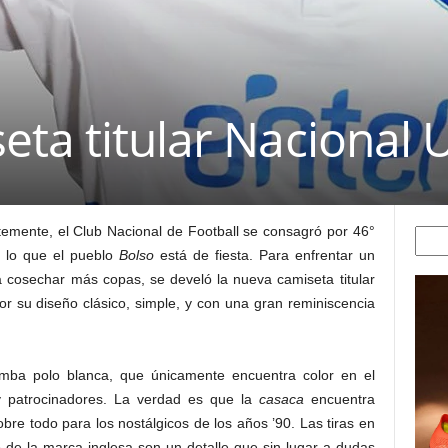
eta titular Nacional
ntemente, el Club Nacional de Football se consagró por 46°
Searc
 lo que el pueblo
Bolso
está de fiesta. Para enfrentar un
á cosechar más copas, se develó la nueva camiseta titular
r su diseño clásico, simple, y con una gran reminiscencia
mba polo blanca, que únicamente encuentra color en el
y patrocinadores. La verdad es que la
casaca
encuentra
bre todo para los nostálgicos de los años ’90. Las tiras en
 de la marca inglesa son un detalle que sin lugar a dudas