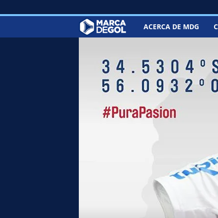
ACERCA DE MDG
C
M
a
r
c
a
d
e
G
o