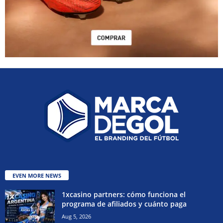
EVEN MORE NEWS
1xcasino partners: cómo funciona el
programa de afiliados y cuánto paga
Aug 5, 2026