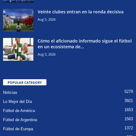
Veinte clubes entran en la ronda decisiva
Aug 5, 2026
Cómo el aficionado informado sigue el fútbol
en un ecosistema de...
Aug 3, 2026
POPULAR CATEGORY
5279
Noticias
3921
Lo Mejor del Día
1653
Fútbol de América
1563
Fútbol de Argentina
1372
Fútbol de Europa