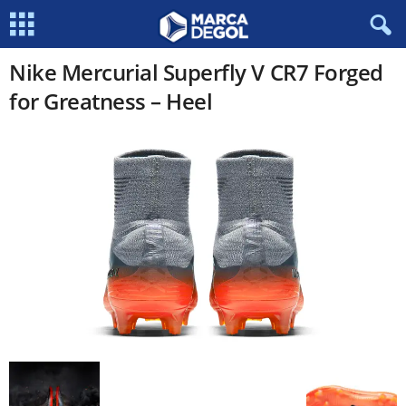
Nike Mercurial Superfly V CR7 Forged
for Greatness – Heel