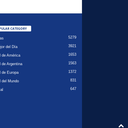
PULAR CATEGORY
5279
ias
3921
jor del Día
1653
l de América
1563
l de Argentina
1372
l de Europa
831
l del Mundo
647
al