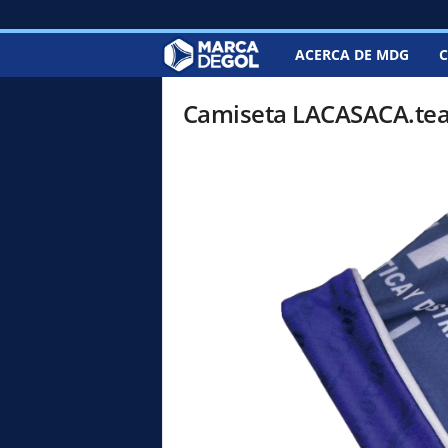
ACERCA DE MDG
C
M
a
Camiseta LACASACA.tea
r
c
a
d
e
G
o