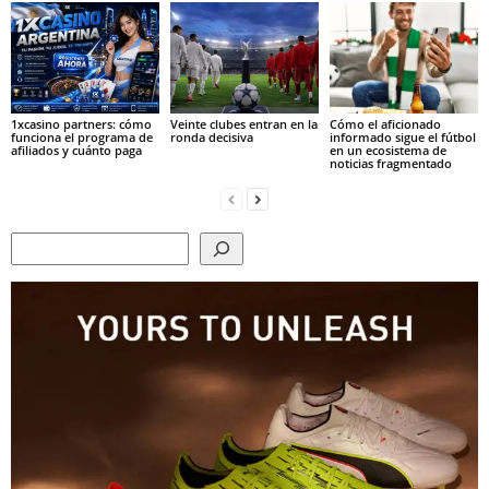
1xcasino partners: cómo
Veinte clubes entran en la
Cómo el aficionado
funciona el programa de
ronda decisiva
informado sigue el fútbol
afiliados y cuánto paga
en un ecosistema de
noticias fragmentado
Search