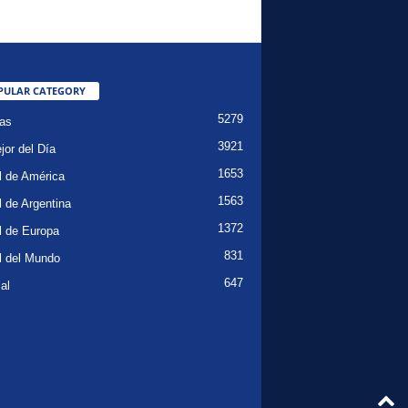
PULAR CATEGORY
5279
ias
3921
jor del Día
1653
l de América
1563
l de Argentina
1372
l de Europa
831
l del Mundo
647
al