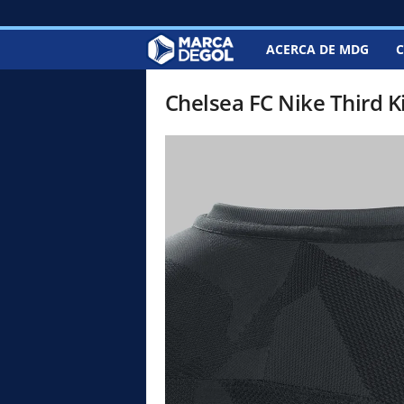
ACERCA DE MDG
C
M
a
Chelsea FC Nike Third K
r
c
a
d
e
G
o