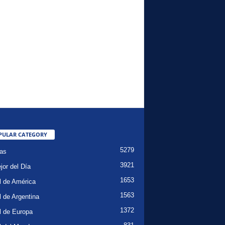
PULAR CATEGORY
5279
ias
3921
jor del Día
1653
l de América
1563
l de Argentina
1372
l de Europa