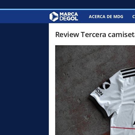
ACERCA DE MDG
C
M
a
Review Tercera camiseta
r
c
a
d
e
G
o