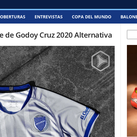
OBERTURAS
ENTREVISTAS
COPA DEL MUNDO
BALON
 de Godoy Cruz 2020 Alternativa
Sear