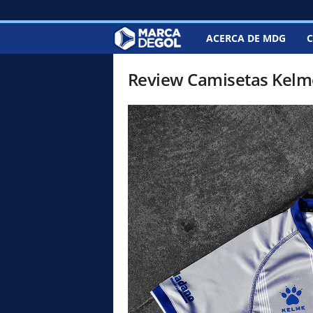
ACERCA DE MDG
C
M
a
Review Camisetas Kelme
r
c
a
d
e
G
o