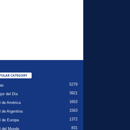
PULAR CATEGORY
5279
ias
3921
jor del Día
1653
l de América
1563
l de Argentina
1372
l de Europa
831
l del Mundo