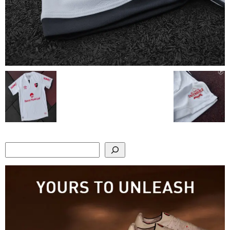
Search