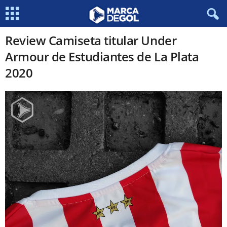
Review Camiseta titular Under
Armour de Estudiantes de La Plata
2020