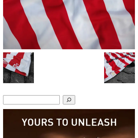
Search