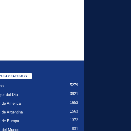
PULAR CATEGORY
5279
ias
3921
jor del Día
1653
l de América
1563
l de Argentina
1372
l de Europa
831
l del Mundo