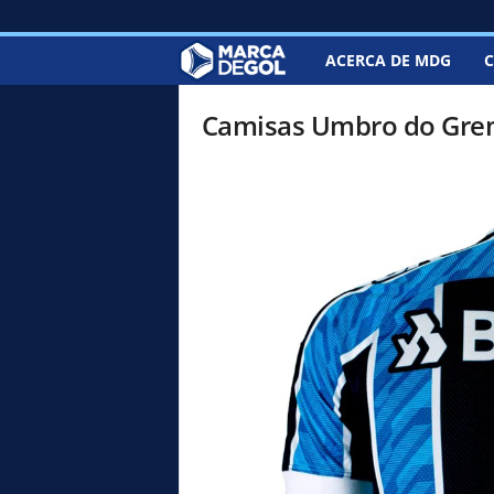
ACERCA DE MDG
C
M
a
Camisas Umbro do Grem
r
c
a
d
e
G
o