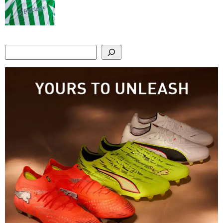
Search