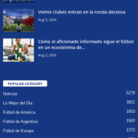
Veinte clubes entran en la ronda decisiva
Aug 5, 2026
Cómo el aficionado informado sigue el fútbol
en un ecosistema de...
Aug 3, 2026
POPULAR CATEGORY
5279
Noticias
3921
Lo Mejor del Día
1653
Fútbol de América
1563
Fútbol de Argentina
1372
Fútbol de Europa