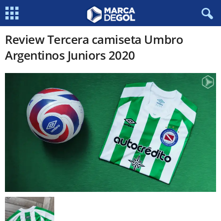
Review Tercera camiseta Umbro
Argentinos Juniors 2020