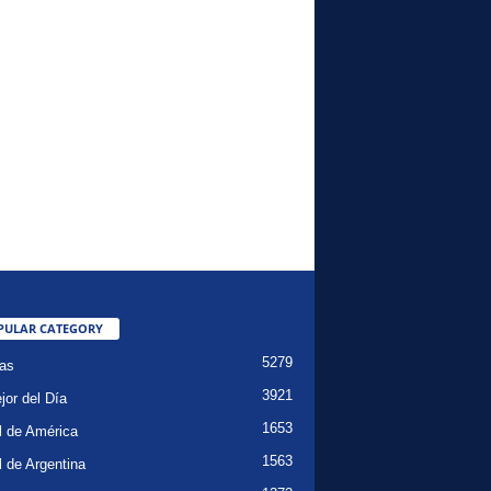
PULAR CATEGORY
5279
ias
3921
jor del Día
1653
l de América
1563
l de Argentina