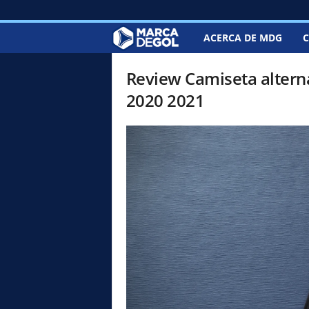
ACERCA DE MDG
C
M
a
Review Camiseta altern
2020 2021
r
c
a
d
e
G
o