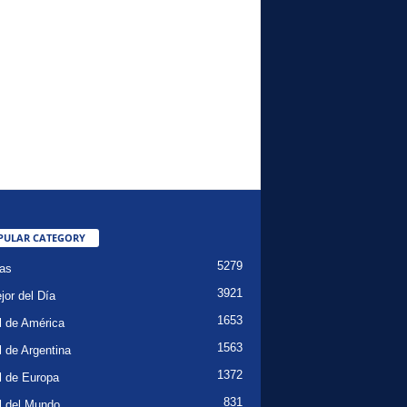
PULAR CATEGORY
5279
ias
3921
jor del Día
1653
l de América
1563
l de Argentina
1372
l de Europa
831
l del Mundo