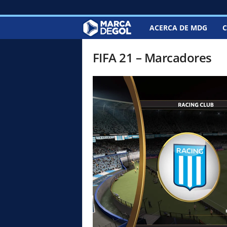
ACERCA DE MDG
C
M
a
FIFA 21 – Marcadores
r
c
a
d
e
G
o