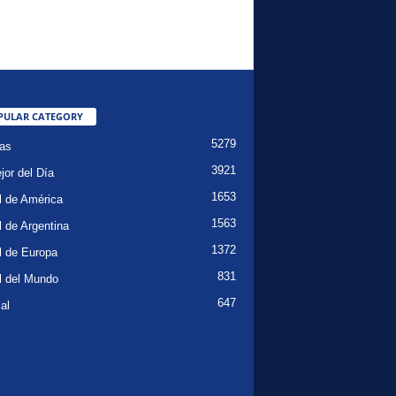
PULAR CATEGORY
5279
ias
3921
jor del Día
1653
l de América
1563
l de Argentina
1372
l de Europa
831
l del Mundo
647
al