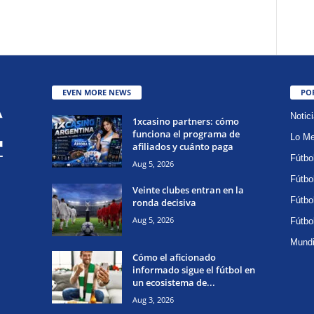
EVEN MORE NEWS
PO
Notic
1xcasino partners: cómo
funciona el programa de
Lo Me
afiliados y cuánto paga
Fútbo
Aug 5, 2026
Fútbo
Veinte clubes entran en la
Fútbo
ronda decisiva
Aug 5, 2026
Fútbo
Mundi
Cómo el aficionado
informado sigue el fútbol en
un ecosistema de...
Aug 3, 2026