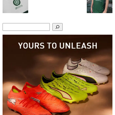
Search