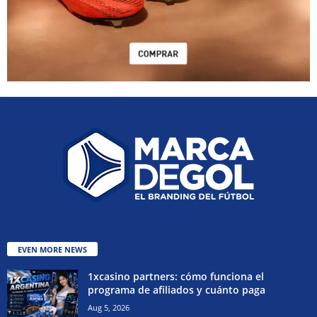
EVEN MORE NEWS
1xcasino partners: cómo funciona el
programa de afiliados y cuánto paga
Aug 5, 2026