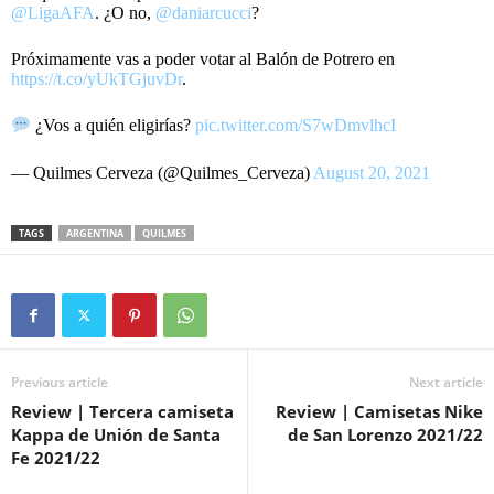
@LigaAFA
. ¿O no,
@daniarcucci
?
Próximamente vas a poder votar al Balón de Potrero en
https://t.co/yUkTGjuvDr
.
¿Vos a quién eligirías?
pic.twitter.com/S7wDmvlhcI
— Quilmes Cerveza (@Quilmes_Cerveza)
August 20, 2021
TAGS
ARGENTINA
QUILMES
Previous article
Next article
Review | Tercera camiseta
Review | Camisetas Nike
Kappa de Unión de Santa
de San Lorenzo 2021/22
Fe 2021/22