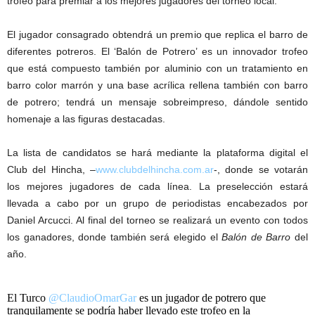
trofeo para premiar a los mejores jugadores del torneo local.
El jugador consagrado obtendrá un premio que replica el barro de
diferentes potreros. El ‘Balón de Potrero’ es un innovador trofeo
que está compuesto también por aluminio con un tratamiento en
barro color marrón y una base acrílica rellena también con barro
de potrero; tendrá un mensaje sobreimpreso, dándole sentido
homenaje a las figuras destacadas.
La lista de candidatos se hará mediante la plataforma digital el
Club del Hincha,
–
www.clubdelhincha.com.ar
-, donde se votarán
los mejores jugadores de cada línea. La preselección estará
llevada a cabo por un grupo de periodistas encabezados por
Daniel Arcucci. Al final del torneo se realizará un evento con todos
los ganadores, donde también será elegido el
Balón de Barro
del
año.
El Turco
@ClaudioOmarGar
es un jugador de potrero que
tranquilamente se podría haber llevado este trofeo en la