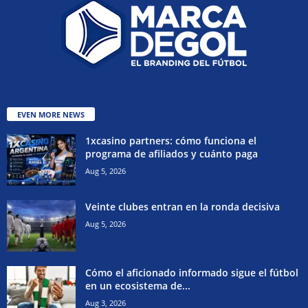
EVEN MORE NEWS
1xcasino partners: cómo funciona el
programa de afiliados y cuánto paga
Aug 5, 2026
Veinte clubes entran en la ronda decisiva
Aug 5, 2026
Cómo el aficionado informado sigue el fútbol
en un ecosistema de...
Aug 3, 2026