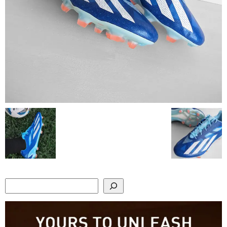
Search