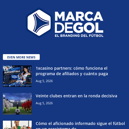
EVEN MORE NEWS
1xcasino partners: cómo funciona el
programa de afiliados y cuánto paga
Aug 5, 2026
Veinte clubes entran en la ronda decisiva
Aug 5, 2026
Cómo el aficionado informado sigue el fútbol
en un ecosistema de...