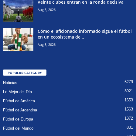
Veinte clubes entran en la ronda decisiva
Aug 5, 2026
Cómo el aficionado informado sigue el fútbol
en un ecosistema de...
Aug 3, 2026
POPULAR CATEGORY
5279
Noticias
3921
Lo Mejor del Día
1653
Fútbol de América
1563
Fútbol de Argentina
1372
Fútbol de Europa
831
Fútbol del Mundo