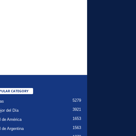
PULAR CATEGORY
5279
ias
3921
jor del Día
1653
l de América
1563
l de Argentina