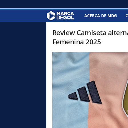
ACERCA DE MDG
C
M
a
Review Camiseta altern
Femenina 2025
r
c
a
d
e
G
o