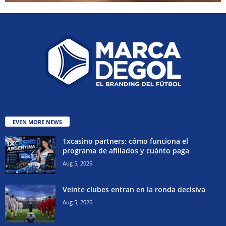
EVEN MORE NEWS
1xcasino partners: cómo funciona el
programa de afiliados y cuánto paga
Aug 5, 2026
Veinte clubes entran en la ronda decisiva
Aug 5, 2026