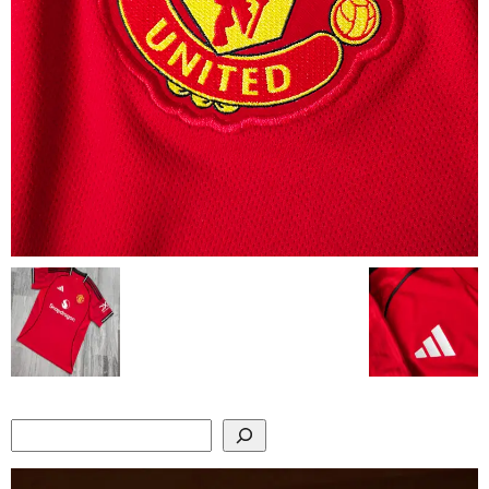
Search