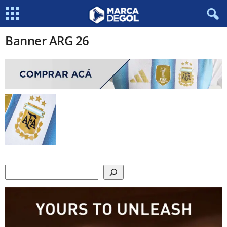
Banner ARG 26
Search