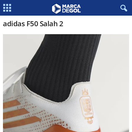
adidas F50 Salah 2